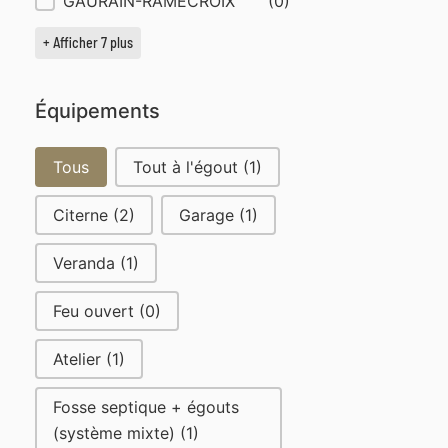
GAURAIN-RAMECROIX
(0)
+ Afficher 7 plus
Équipements
Équipements
Tous
Tout à l'égout
(1)
Citerne
(2)
Garage
(1)
Veranda
(1)
Feu ouvert
(0)
Atelier
(1)
Fosse septique + égouts
(système mixte)
(1)