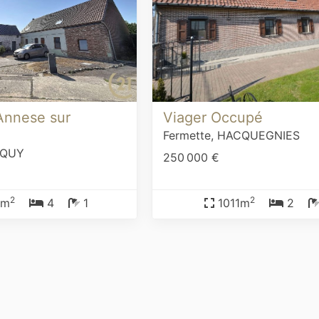
Annese sur
Viager Occupé
Fermette,
HACQUEGNIES
CQUY
250 000 €
2
2
9m
4
1
1011m
2