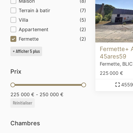
Type de biens
Maison
(8)
Terrain à batir
(7)
Villa
(5)
Appartement
(2)
Fermette
(2)
Fermette+ 
+ Afficher 5 plus
45ares59
Fermette,
BLI
Prix
225 000 €
455
Prix
225 000 € - 250 000 €
Réinitialiser
Chambres