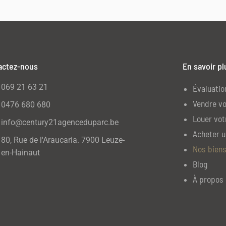
actez-nous
En savoir pl
069 21 63 21
Évaluatio
Vendre vo
0476 680 680
Louer vot
info@century21agenceduparc.be
Acheter u
80, Rue de l'Araucaria. 7900 Leuze-
Nos biens
en-Hainaut
Blog
À propos 