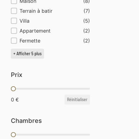
Type de biens
Maison
(8)
Terrain à batir
(7)
Villa
(5)
Appartement
(2)
Fermette
(2)
+ Afficher 5 plus
Prix
Prix
0 €
Réinitialiser
Chambres
Chambres