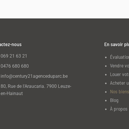
actez-nous
En savoir pl
069 21 63 21
Évaluatio
Vendre vo
0476 680 680
Louer vot
info@century21agenceduparc.be
Acheter u
80, Rue de l'Araucaria. 7900 Leuze-
Nos biens
en-Hainaut
Blog
À propos 