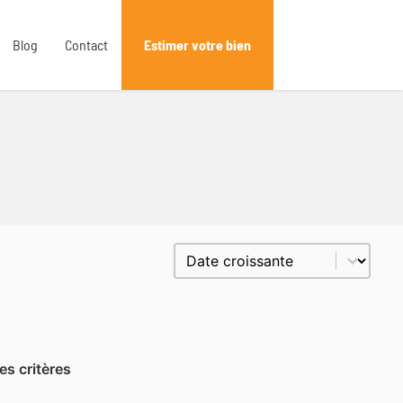
Blog
Contact
Estimer votre bien
Trier le contenu
Trier par prix
es critères