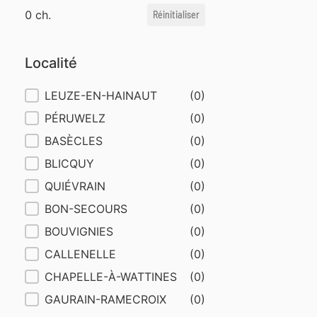
0 ch.
Réinitialiser
Localité
Localité
LEUZE-EN-HAINAUT
(0)
PÉRUWELZ
(0)
BASÈCLES
(0)
BLICQUY
(0)
QUIÉVRAIN
(0)
BON-SECOURS
(0)
BOUVIGNIES
(0)
CALLENELLE
(0)
CHAPELLE-À-WATTINES
(0)
GAURAIN-RAMECROIX
(0)