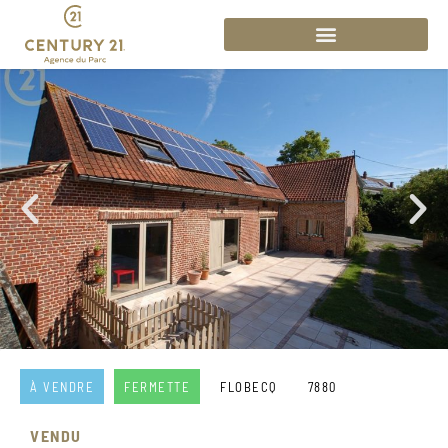
À VENDRE
FERMETTE
FLOBECQ
7880
VENDU