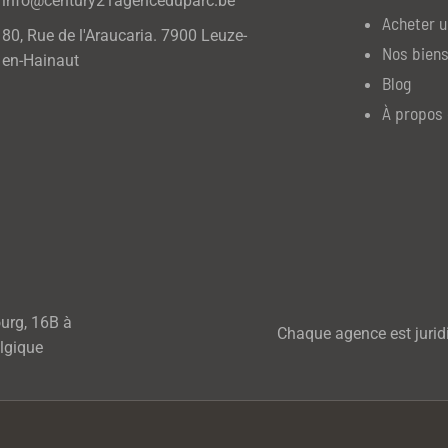
info@century21agenceduparc.be
Acheter u
80, Rue de l'Araucaria. 7900 Leuze-
Nos biens
en-Hainaut
Blog
À propos 
ourg, 16B à
Chaque agence est jurid
lgique