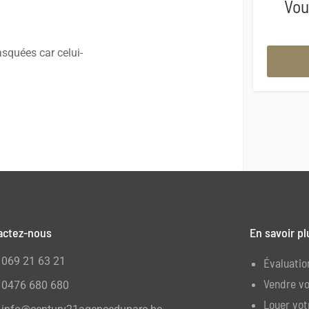
Vou
squées car celui-
actez-nous
En savoir pl
069 21 63 21
Évaluatio
Vendre vo
0476 680 680
Louer vot