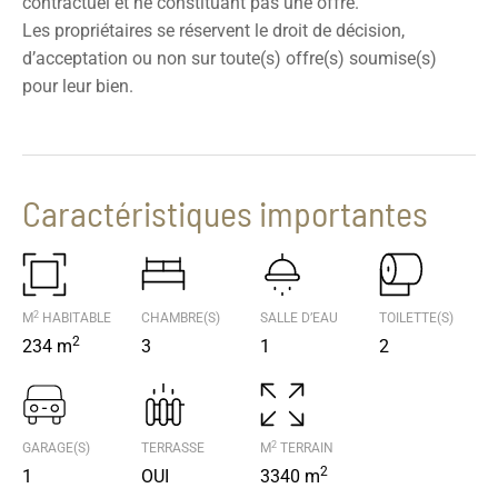
contractuel et ne constituant pas une offre.
Les propriétaires se réservent le droit de décision,
d’acceptation ou non sur toute(s) offre(s) soumise(s)
pour leur bien.
Caractéristiques importantes
2
M
HABITABLE
CHAMBRE(S)
SALLE D’EAU
TOILETTE(S)
2
234 m
3
1
2
2
GARAGE(S)
TERRASSE
M
TERRAIN
2
1
OUI
3340 m