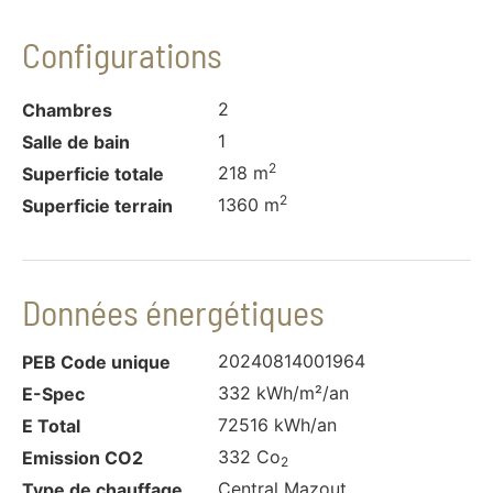
Configurations
2
Chambres
1
Salle de bain
2
218 m
Superficie totale
2
1360 m
Superficie terrain
Données énergétiques
20240814001964
PEB Code unique
332 kWh/m²/an
E-Spec
72516 kWh/an
E Total
332 Co
Emission CO2
2
Central Mazout
Type de chauffage