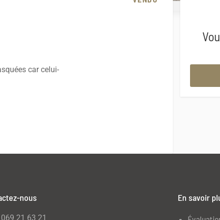
Vou
squées car celui-
actez-nous
En savoir pl
069 21 63 21
Évaluatio