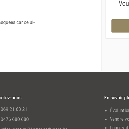
Vou
squées car celui-
actez-nous
En savoir pl
069 21 63 21
Évaluatio
Vendre vo
0476 680 680
Louer vot