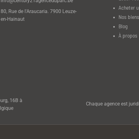
info@century21agenceduparc.be
Acheter u
80, Rue de l'Araucaria. 7900 Leuze-
Nos biens
en-Hainaut
Blog
À propos 
ourg, 16B à
Chaque agence est jurid
lgique