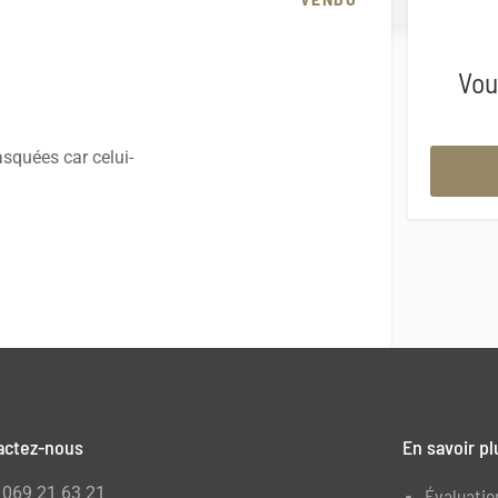
Vou
squées car celui-
actez-nous
En savoir pl
069 21 63 21
Évaluatio